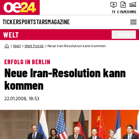
TV
E-PAPER
IMMO
TICKER
SPORT
STARS
MAGAZINE
WELT
MEHR
Welt
Welt Politik
Neue Iran-Resolution kann kommen
ERFOLG IN BERLIN
Neue Iran-Resolution kann
kommen
22.01.2008, 18:53