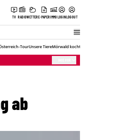
TV
RADIO
WETTER
E-PAPER
IMMO
LOGIN
LOGOUT
Österreich-Tour
Unsere Tiere
Mörwald kocht
Stark in den Tag
Best of Vienna
MEHR
ag ab