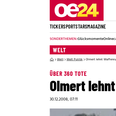
TICKER
SPORT
STARS
MAGAZINE
SONDERTHEMEN:
Glücksmomente
Onlinec
WELT
Welt
Welt Politik
Olmert lehnt Waffenr
ÜBER 360 TOTE
Olmert lehn
30.12.2008, 07:11