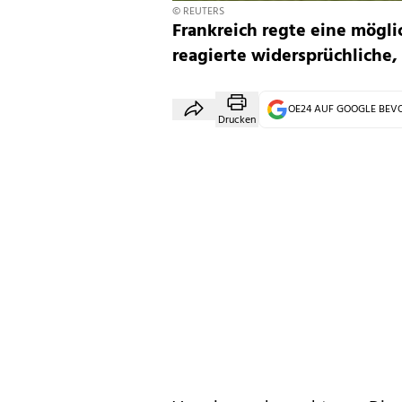
© REUTERS
Frankreich regte eine mögli
reagierte widersprüchliche,
OE24 AUF GOOGLE BE
Drucken