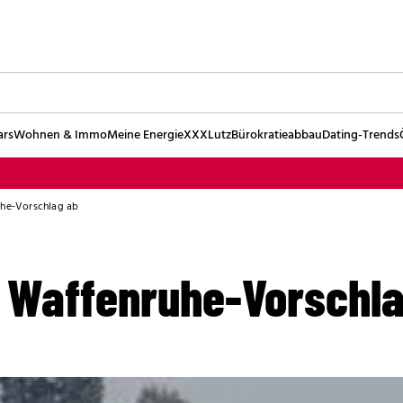
ars
Wohnen & Immo
Meine Energie
XXXLutz
Bürokratieabbau
Dating-Trends
uhe-Vorschlag ab
t Waffenruhe-Vorschl