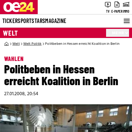
TV
E-PAPER
IMMO
TICKER
SPORT
STARS
MAGAZINE
WELT
MEHR
Welt
Welt Politik
Politbeben in Hessen erreicht Koalition in Berlin
WAHLEN
Politbeben in Hessen
erreicht Koalition in Berlin
27.01.2008, 20:54