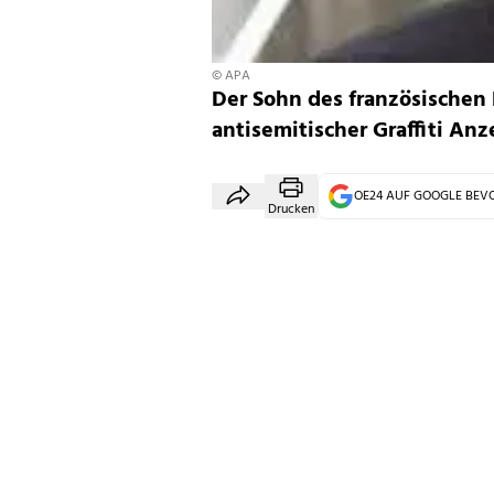
© APA
Der Sohn des französischen
antisemitischer Graffiti An
OE24 AUF GOOGLE BE
Drucken