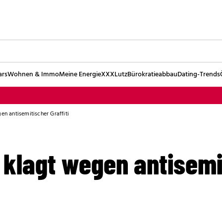
ars
Wohnen & Immo
Meine Energie
XXXLutz
Bürokratieabbau
Dating-Trends
en antisemitischer Graffiti
 klagt wegen antisemi