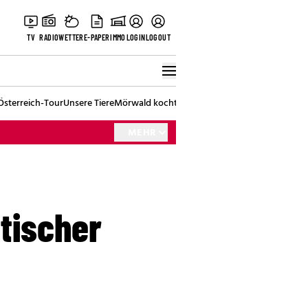
TV
RADIO
WETTER
E-PAPER
IMMO
LOGIN
LOGOUT
Österreich-Tour
Unsere Tiere
Mörwald kocht
Stark in den Tag
Best of Vienna
MEHR
tischer