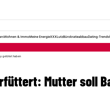
ars
Wohnen & Immo
Meine Energie
XXXLutz
Bürokratieabbau
Dating-Trends
by getötet haben
füttert: Mutter soll B