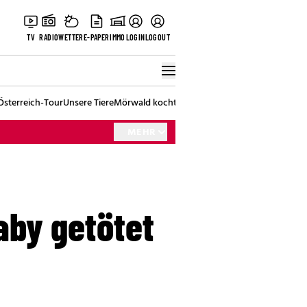
TV
RADIO
WETTER
E-PAPER
IMMO
LOGIN
LOGOUT
Österreich-Tour
Unsere Tiere
Mörwald kocht
Stark in den Tag
Best of Vienna
MEHR
aby getötet