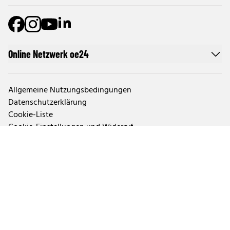
Online Netzwerk oe24
Allgemeine Nutzungsbedingungen
Datenschutzerklärung
Cookie-Liste
Cookie-Einstellungen und Widerruf
Werben im oe24-Netzwerk
Werben auf oe24TV
Pur-Abo
Impressum von oe24.at
Impressum von oe24.tv
Tageszeitung oe24 und ÖSTERREICH