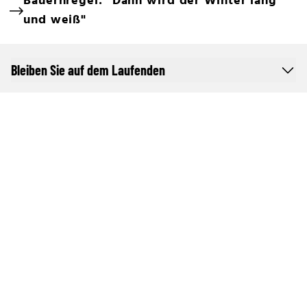
Bauernregel: "Dann wird der Winter lang
und weiß"
Bleiben Sie auf dem Laufenden
Online Netzwerk oe24
Allgemeine Nutzungsbedingungen
Datenschutzerklärung
Cookie-Liste
Cookie-Einstellungen und Widerruf
Werben im oe24-Netzwerk
Werben auf oe24TV