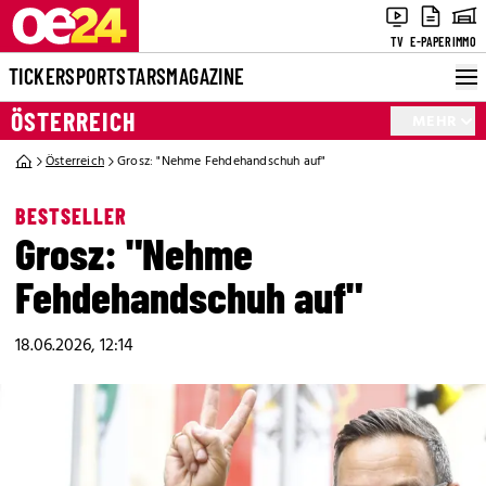
TV
E-PAPER
IMMO
TICKER
SPORT
STARS
MAGAZINE
ÖSTERREICH
MEHR
Österreich
Grosz: "Nehme Fehdehandschuh auf"
BESTSELLER
Grosz: "Nehme
Fehdehandschuh auf"
18.06.2026, 12:14