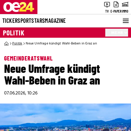
TV
E-PAPER
IMMO
TICKER
SPORT
STARS
MAGAZINE
POLITIK
MEHR
Politik
Neue Umfrage kündigt Wahl-Beben in Graz an
GEMEINDERATSWAHL
Neue Umfrage kündigt
Wahl-Beben in Graz an
07.06.2026, 10:26