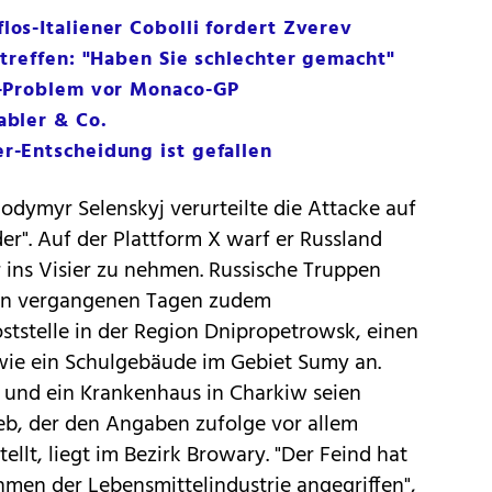
os-Italiener Cobolli fordert Zverev
treffen: "Haben Sie schlechter gemacht"
e-Problem vor Monaco-GP
bler & Co.
-Entscheidung ist gefallen
odymyr Selenskyj verurteilte die Attacke auf
er". Auf der Plattform X warf er Russland
tur ins Visier zu nehmen. Russische Truppen
 den vergangenen Tagen zudem
ststelle in der Region Dnipropetrowsk, einen
ie ein Schulgebäude im Gebiet Sumy an.
und ein Krankenhaus in Charkiw seien
eb, der den Angaben zufolge vor allem
ellt, liegt im Bezirk Browary. "Der Feind hat
ehmen der Lebensmittelindustrie angegriffen",