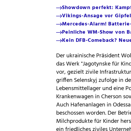
Showdown perfekt: Kampfl
Vikings-Ansage vor Gipfel
Mercedes-Alarm! Batteri
Peinliche WM-Show von Ba
Kein DFB-Comeback? Neuer
Der ukrainische Präsident Wol
das Werk "Jagotynske für Kind
vor, gezielt zivile Infrastruk
griffen Selenskyj zufolge in
Lebensmittellager und eine Po
Krankenwagen in Cherson sow
Auch Hafenanlagen in Odessa 
beschossen worden. Der Betri
Milchprodukte für Kinder herst
ein friedliches ziviles Untern