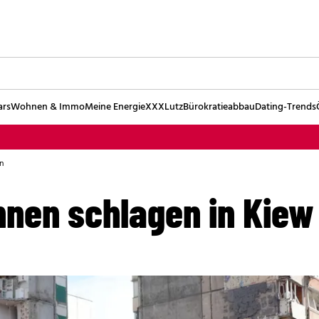
ars
Wohnen & Immo
Meine Energie
XXXLutz
Bürokratieabbau
Dating-Trends
n
nen schlagen in Kiew 