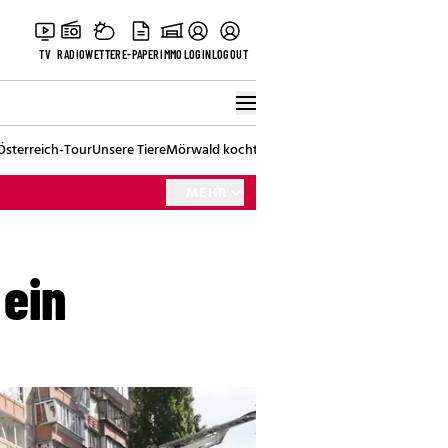
TV
RADIO
WETTER
E-PAPER
IMMO
LOGIN
LOGOUT
Österreich-Tour
Unsere Tiere
Mörwald kocht
Stark in den Tag
Best of Vienna
MEHR
ein