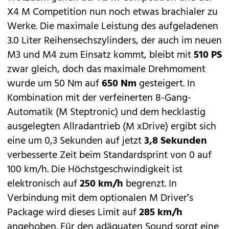
X4 M Competition nun noch etwas brachialer zu
Werke. Die maximale Leistung des aufgeladenen
3.0 Liter Reihensechszylinders, der auch im neuen
M3 und M4
zum Einsatz kommt, bleibt mit
510 PS
zwar gleich, doch das maximale Drehmoment
wurde um 50 Nm auf
650 Nm
gesteigert. In
Kombination mit der verfeinerten 8-Gang-
Automatik (M Steptronic) und dem hecklastig
ausgelegten Allradantrieb (M xDrive) ergibt sich
eine um 0,3 Sekunden auf jetzt
3,8 Sekunden
verbesserte Zeit beim Standardsprint von 0 auf
100 km/h. Die Höchstgeschwindigkeit ist
elektronisch auf
250 km/h
begrenzt. In
Verbindung mit dem optionalen M Driver’s
Package wird dieses Limit auf
285 km/h
angehoben. Für den adäquaten Sound sorgt eine