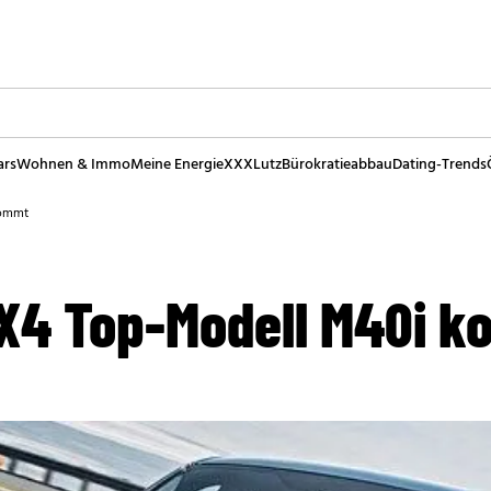
ars
Wohnen & Immo
Meine Energie
XXXLutz
Bürokratieabbau
Dating-Trends
kommt
X4 Top-Modell M40i 