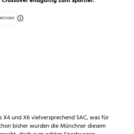
Crossover endgültig zum Sportler.
VORZUGEN
és
X4
und
X6
vielversprechend SAC, was für
 Schon bisher wurden die Münchner diesem