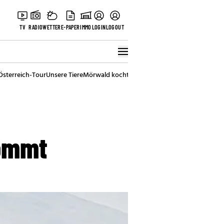
TV
RADIO
WETTER
E-PAPER
IMMO
LOGIN
LOGOUT
Österreich-Tour
Unsere Tiere
Mörwald kocht
Stark in den Tag
Best of Vienna
kommt