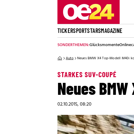
TICKER
SPORT
STARS
MAGAZINE
SONDERTHEMEN:
Glücksmomente
Onlinec
Auto
Neues BMW X4 Top-Modell M40i 
STARKES SUV-COUPÉ
Neues BMW 
02.10.2015, 08:20