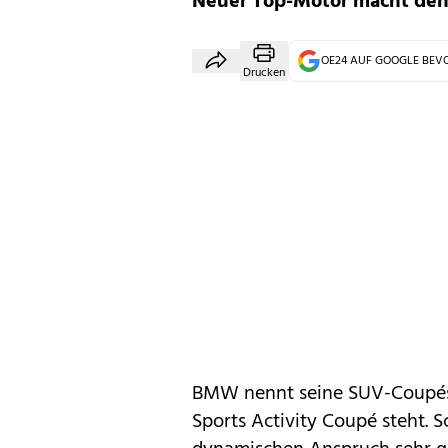
Neuer Top-Motor macht den 
OE24 AUF GOOGLE BE
Drucken
BMW
nennt seine SUV-Coup
Sports Activity Coupé steht.