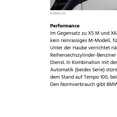
© BMW AG
Performance
Im Gegensatz zu
X5 M und X
kein reinrassiges M-Modell, f
Unter der Haube verrichtet nä
Reihensechszylinder-Benzine
Dienst. In Kombination mit d
Automatik (beides Serie) stü
dem Stand auf Tempo 100, bei 
Den Normverbrauch gibt BMW m