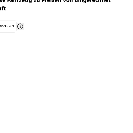
asse Fahrzeug zu Preisen von umgerechnet
uft
VORZUGEN