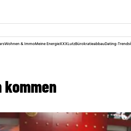
ars
Wohnen & Immo
Meine Energie
XXXLutz
Bürokratieabbau
Dating-Trends
en kommen