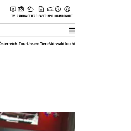
TV
RADIO
WETTER
E-PAPER
IMMO
LOGIN
LOGOUT
Österreich-Tour
Unsere Tiere
Mörwald kocht
Stark in den Tag
Best of Vienna