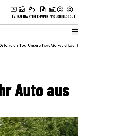
TV
RADIO
WETTER
E-PAPER
IMMO
LOGIN
LOGOUT
Österreich-Tour
Unsere Tiere
Mörwald kocht
Stark in den Tag
Best of Vienna
ihr Auto aus