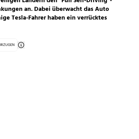
r wenigen Ländern den
"Full Self-Driving"-
nkungen an. Dabei überwacht das Auto
nige Tesla-Fahrer haben ein verrücktes
VORZUGEN