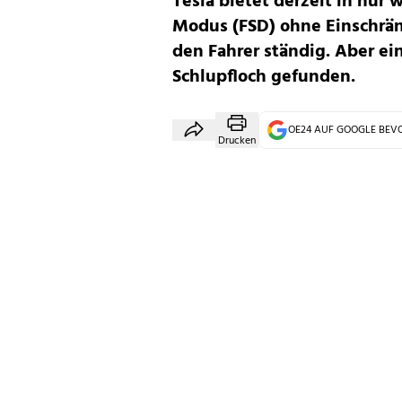
Tesla bietet derzeit in nu
Modus (FSD) ohne Einschrä
den Fahrer ständig. Aber ei
Schlupfloch gefunden.
OE24 AUF GOOGLE BE
Drucken