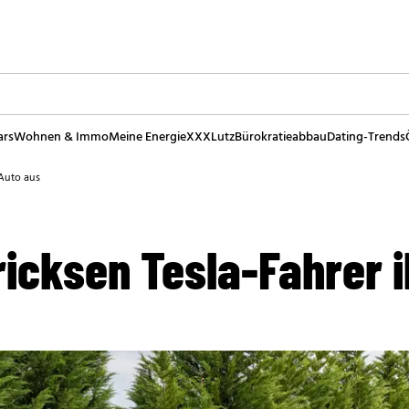
ars
Wohnen & Immo
Meine Energie
XXXLutz
Bürokratieabbau
Dating-Trends
 Auto aus
ricksen Tesla-Fahrer 