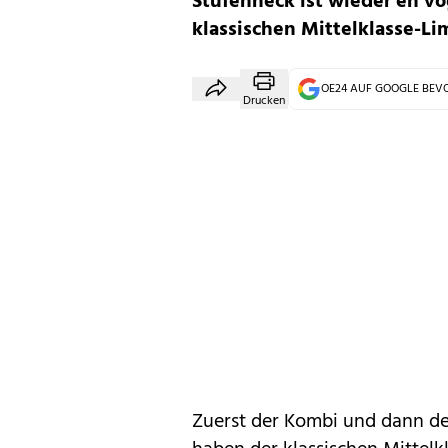
Stufenheck ist wieder en v
klassischen Mittelklasse-Li
OE24 AUF GOOGLE BE
Drucken
Zuerst der Kombi und dann d