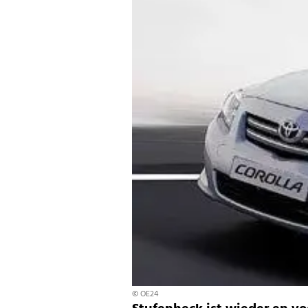
© OE24