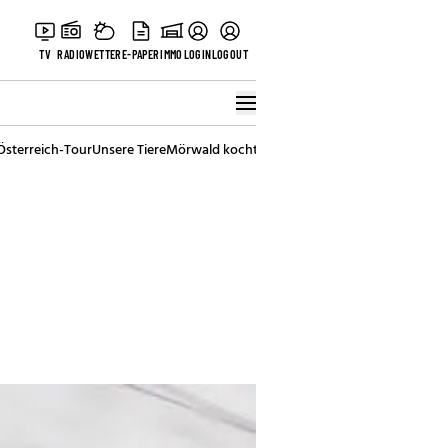
TV
RADIO
WETTER
E-PAPER
IMMO
LOGIN
LOGOUT
Österreich-Tour
Unsere Tiere
Mörwald kocht
Stark in den Tag
Best of Vienna