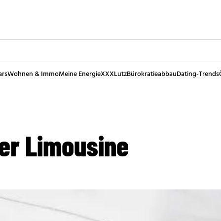
ars
Wohnen & Immo
Meine Energie
XXXLutz
Bürokratieabbau
Dating-Trends
er Limousine