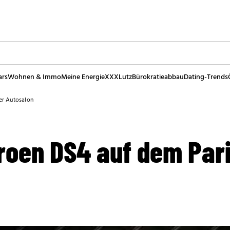
ars
Wohnen & Immo
Meine Energie
XXXLutz
Bürokratieabbau
Dating-Trends
er Autosalon
troen DS4 auf dem Par