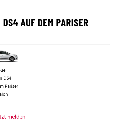
 DS4 AUF DEM PARISER
eue
en DS4
m Pariser
alon
tzt melden