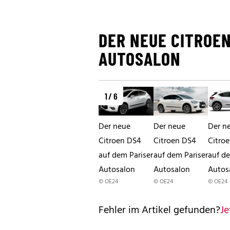
DER NEUE CITROEN
AUTOSALON
1 / 6
Der neue
Der neue
Der n
Citroen DS4
Citroen DS4
Citro
auf dem Pariser
auf dem Pariser
auf de
Autosalon
Autosalon
Autos
© OE24
© OE24
© OE24
Fehler im Artikel gefunden?
Je