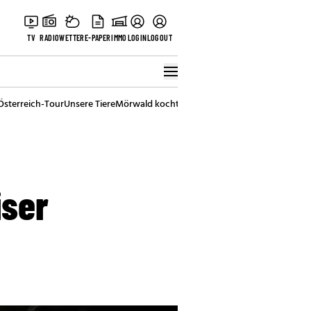
TV
RADIO
WETTER
E-PAPER
IMMO
LOGIN
LOGOUT
Österreich-Tour
Unsere Tiere
Mörwald kocht
Stark in den Tag
Best of Vienna
iser