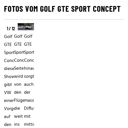
FOTOS VOM GOLF GTE SPORT CONCEPT
1 / 12
Golf
Golf
Golf
GTE
GTE
GTE
Sport
Sport
Sport
ConceptDarüber
ConceptDie
ConceptMit
hinaus
Seitenlinie
diesem
sorgt
wird
Showcar
auch
von
gibt
der
den
VW
massive
Flügeltüren,
einen
Diffusor
die
Vorgeschmack
mit
weit
auf
mittig
ins
den