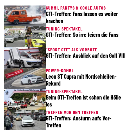
GUMMI, PARTYS & COOLE AUTOS
GTI-Treffen: Fans lassen es weiter
krachen
TUNING-SPEKTAKEL
GTI-Treffen: So irre feiern die Fans
"SPORT GTE" ALS VORBOTE
GTI-Treffen: Ausblick auf den Golf VIII
POWER-KOMBI
Leon ST Cupra mit Nordschleifen-
Rekord
TUNING-SPEKTAKEL
Beim GTI-Treffen ist schon die Hölle
los
TREFFEN VOR DEM TREFFEN
GTI-Treffen: Ansturm aufs Vor-
Treffen