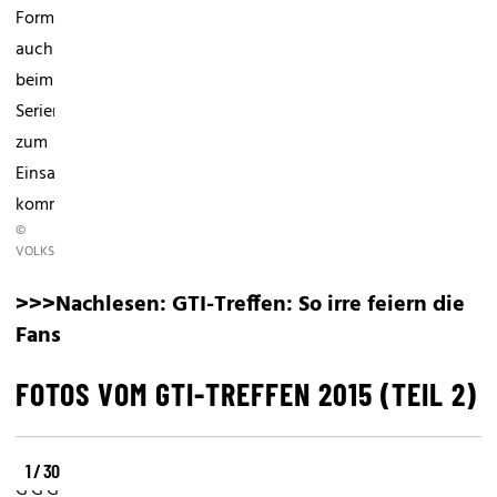
Form
auch
beim
Serienmodell
zum
Einsatz
kommen.
©
VOLKSWAGEN
>>>Nachlesen:
GTI-Treffen: So irre feiern die
Fans
FOTOS VOM GTI-TREFFEN 2015 (TEIL 2)
1 / 30
GTI-
GTI-
GTI-