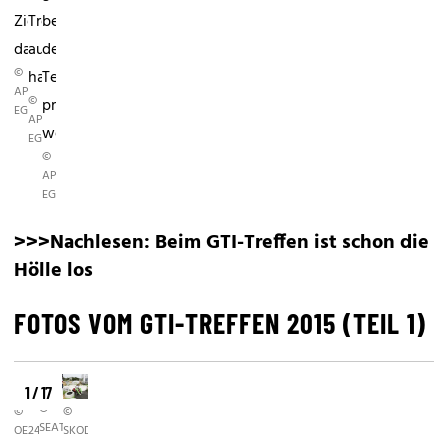
Ziel,
Treffen
bei
das...
ausgegeben
dem
©
hat.
Teilnehmerfahrzeuge
APA/GERT
©
prämiert
EGGENBERGER
APA/GERT
werden.
EGGENBERGER
©
APA/GERT
EGGENBERGER
>>>Nachlesen:
Beim GTI-Treffen ist schon die
Hölle los
FOTOS VOM GTI-TREFFEN 2015 (TEIL 1)
1 / 17
©
©
©
SEAT
OE24
SKODA