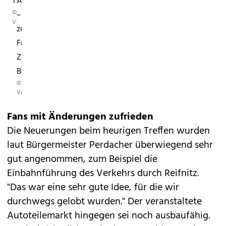
Treffens.
Autos
©
–
VOLKSWAGEN
zur
Freude
Zehntausender
Besucher.
©
VOLKSWAGEN
Fans mit Änderungen zufrieden
Die Neuerungen beim heurigen Treffen wurden
laut Bürgermeister Perdacher überwiegend sehr
gut angenommen, zum Beispiel die
Einbahnführung des Verkehrs durch Reifnitz.
"Das war eine sehr gute Idee, für die wir
durchwegs gelobt wurden." Der veranstaltete
Autoteilemarkt hingegen sei noch ausbaufähig.