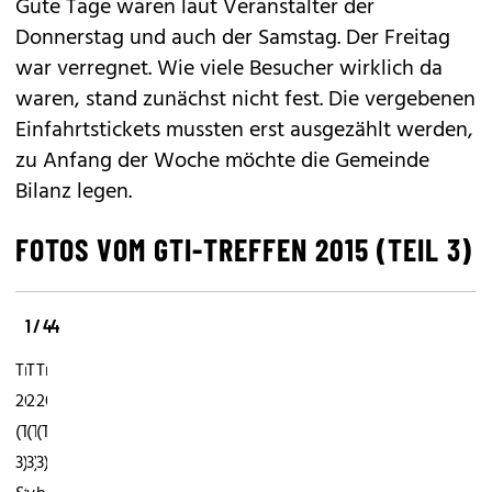
Gute Tage waren laut Veranstalter der
Donnerstag und auch der Samstag. Der Freitag
war verregnet. Wie viele Besucher wirklich da
waren, stand zunächst nicht fest. Die vergebenen
Einfahrtstickets mussten erst ausgezählt werden,
zu Anfang der Woche möchte die Gemeinde
Bilanz legen.
FOTOS VOM GTI-TREFFEN 2015 (TEIL 3)
1 / 44
GTI-
GTI-
GTI-
Treffen
Treffen
Treffen
2015
2015
2015
(Teil
(Teil
(Teil
3)Die
3)Den
3)Da