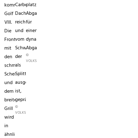
platzierter
Carbon-
kommenden
Abgasanlage
Dach
Golf
für
reichen,
VIII.
einen
und
Die
dynamischen
vom
Front
Abgang.
Schweller,
mit
©
der
den
VOLKSWAGEN
als
schmalen
Splitter
Scheinwerfern
ausgeführt
und
ist,
dem
geprägt.
breiten
©
Grill
VOLKSWAGEN
wird
in
ähnlicher