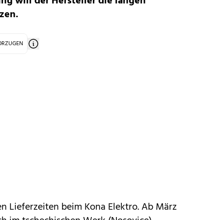
ng will der Hersteller die langen
rzen.
VORZUGEN
en Lieferzeiten beim
Kona Elektro
. Ab März