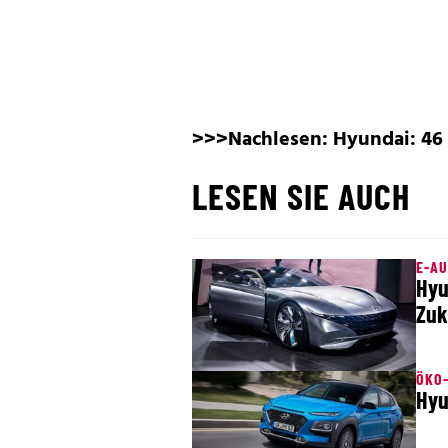
>>>Nachlesen:
Hyundai: 46
LESEN SIE AUCH
E-AU
Hyu
Zuk
ÖKO
Hyu