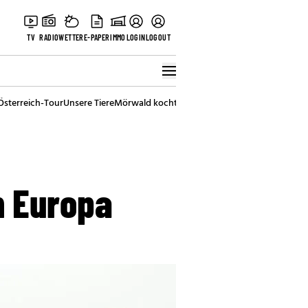
TV
RADIO
WETTER
E-PAPER
IMMO
LOGIN
LOGOUT
Österreich-Tour
Unsere Tiere
Mörwald kocht
Stark in den Tag
Best of Vienna
n Europa