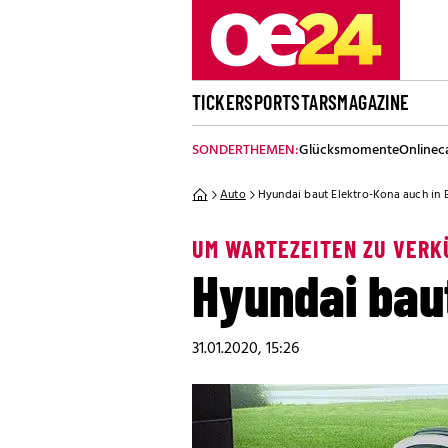
TICKER
SPORT
STARS
MAGAZINE
SONDERTHEMEN:
Glücksmomente
Onlinec
Auto
Hyundai baut Elektro-Kona auch in 
UM WARTEZEITEN ZU VERK
Hyundai bau
31.01.2020, 15:26