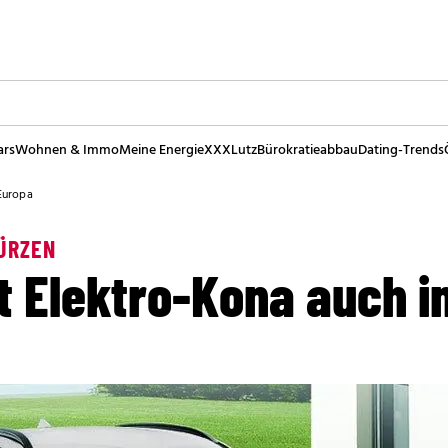
ars
Wohnen & Immo
Meine Energie
XXXLutz
Bürokratieabbau
Dating-Trends
Europa
ÜRZEN
t Elektro-Kona auch i