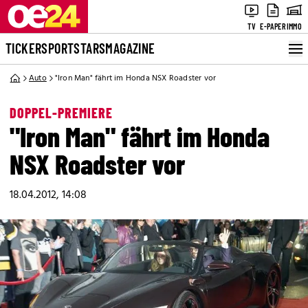
TV
E-PAPER
IMMO
TICKER
SPORT
STARS
MAGAZINE
Auto
"Iron Man" fährt im Honda NSX Roadster vor
DOPPEL-PREMIERE
"Iron Man" fährt im Honda
NSX Roadster vor
18.04.2012, 14:08