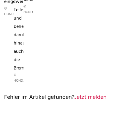
eingebüßt.
zwei
©
©
Teile
HONDA
HONDA
und
beherbergt
darüber
hinaus
auch
die
Bremsleuchte.
©
HONDA
Fehler im Artikel gefunden?
Jetzt melden