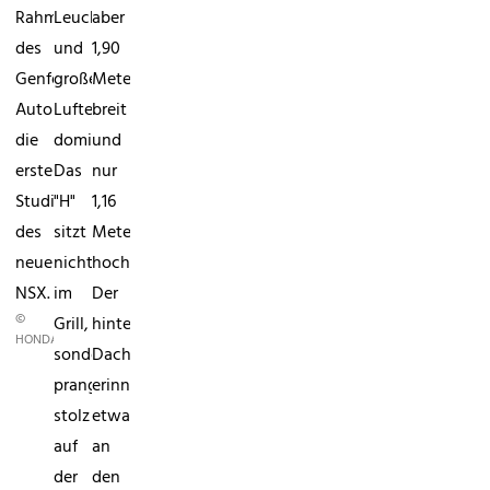
Rahmen
Leuchtbänder
aber
des
und
1,90
Genfer
große
Meter
Automobilsalon
Lufteinlässe
breit
die
dominieren.
und
erste
Das
nur
Studie
"H"
1,16
des
sitzt
Meter
neuen
nicht
hoch.
NSX.
im
Der
©
Grill,
hintere
HONDA
sondern
Dachverlauf
prangt
erinnert
stolz
etwas
auf
an
der
den