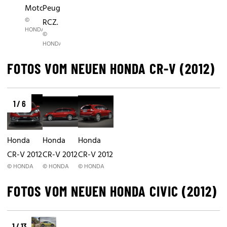
Motorhaube.
Peugeot
©
RCZ.
HONDA
©
HONDA
FOTOS VOM NEUEN HONDA CR-V (2012)
1 / 6
Honda
Honda
Honda
CR-V 2012
CR-V 2012
CR-V 2012
© HONDA
© HONDA
© HONDA
FOTOS VOM NEUEN HONDA CIVIC (2012)
1 / 13