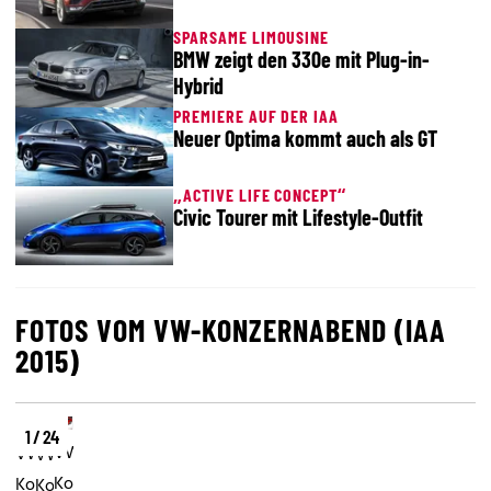
SPARSAME LIMOUSINE
BMW zeigt den 330e mit Plug-in-
Hybrid
PREMIERE AUF DER IAA
Neuer Optima kommt auch als GT
„ACTIVE LIFE CONCEPT“
Civic Tourer mit Lifestyle-Outfit
FOTOS VOM VW-KONZERNABEND (IAA
2015)
1 / 24
VW-
VW-
VW-
Konzernabend
Konzernabend
Konzernabend