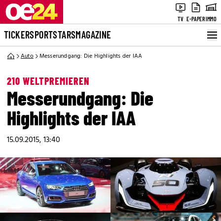
TV
E-PAPER
IMMO
TICKER
SPORT
STARS
MAGAZINE
Auto
Messerundgang: Die Highlights der IAA
210 WELTPREMIEREN
Messerundgang: Die
Highlights der IAA
15.09.2015, 13:40