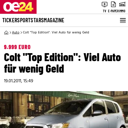
TV
E-PAPER
IMMO
TICKER
SPORT
STARS
MAGAZINE
Auto
Colt "Top Edition": Viel Auto für wenig Geld
9.999 EURO
Colt "Top Edition": Viel Auto
für wenig Geld
19.01.2011, 15:49