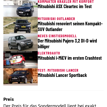
KOMPAKTER KRAXLER MIT KOMFORT
Mitsubishi ASX Cleartec im Test
MITSUBISHI OUTLANDER
Mitsubishi renoviert seinen Kompakt-
SUV Outlander
NEUES EINSTIEGSMODELL
Der Mitsubishi Pajero 3,2 DI-D wird
billiger
ELEKTROAUTO
Mitsubishi i-MiEV im ersten Crashtest
TEST: MITSUBISHI LANCER
Mitsubishi Lancer Sportback
Preis
Der Preis für das Sondermodell liegt bei exakt