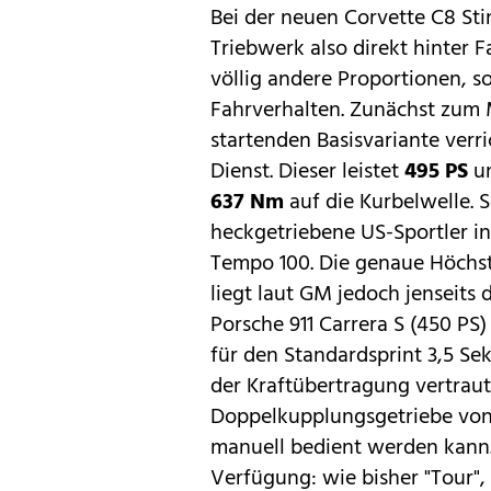
Bei der neuen Corvette C8 Sti
Triebwerk also direkt hinter F
völlig andere Proportionen, s
Fahrverhalten. Zunächst zum 
startenden Basisvariante verri
Dienst. Dieser leistet
495 PS
un
637 Nm
auf die Kurbelwelle. S
heckgetriebene US-Sportler i
Tempo 100. Die genaue Höchst
liegt laut GM jedoch jenseits
Porsche
911 Carrera S
(450 PS)
für den Standardsprint 3,5 Se
der Kraftübertragung vertraut
Doppelkupplungsgetriebe von
manuell bedient werden kann.
Verfügung: wie bisher "Tour",