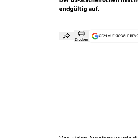
Der US-Stachelrochen mischt
endgültig auf.
OE24 AUF GOOGLE BE
Drucken