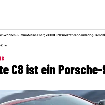
ars
Wohnen & Immo
Meine Energie
XXXLutz
Bürokratieabbau
Dating-Trends
-Killer
IS
e C8 ist ein Porsche-9