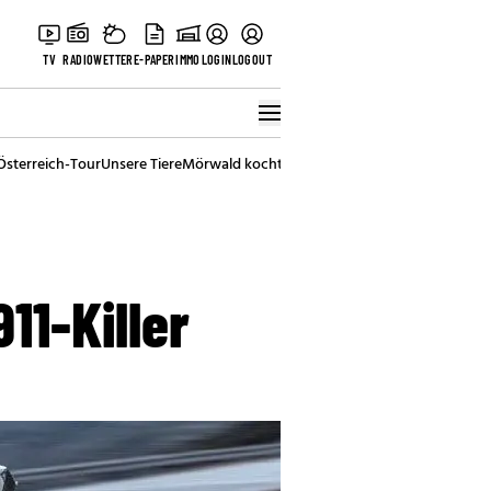
TV
RADIO
WETTER
E-PAPER
IMMO
LOGIN
LOGOUT
Österreich-Tour
Unsere Tiere
Mörwald kocht
Stark in den Tag
Best of Vienna
11-Killer