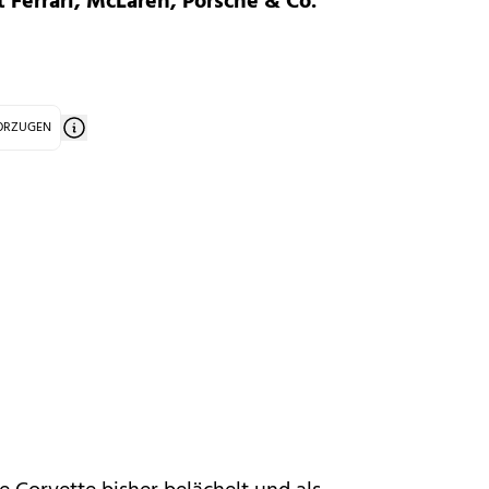
 Ferrari, McLaren, Porsche & Co.
VORZUGEN