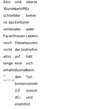
Kein
und
überzeugen.
Wunder,
betrifft
Er
schließlich
die
bietet
ist das
Einführung
in
umfangreiche
des
jeder
Facelift
neuen
Lebenslage
noch
Dieselmotors,
ausreichende
nicht
der bis
Kraftreserven,
allzu
auf
hält
lange
eine
sich
erhältlich.
Ausnahme
beim
©
den
Ton
AUTO.OE24.AT/SET
bisherigen
vornehm
2,0
zurück
dCi
und
ersetzt.
ist