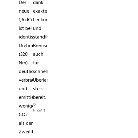
Der
dank
neue
exakter
1,6 dCi
Lenkung
ist bei
und
identischem
standfesten
Drehmoment
Bremsen
(320
auch
Nm)
für
deutlich
schnelle
verbrauchsärmer
Überlandfahrten
und
stets
emittiert
bereit.
©
weniger
NISSAN
CO2
als der
Zweiliter-