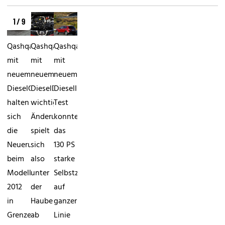
1 / 9
Qashqai
Qashqai
Qashqai
mit
mit
mit
neuem
neuem
neuem
DieselOptisch
DieselDie
DieselIm
halten
wichtigste
Test
sich
Änderung
konnte
die
spielt
das
Neuerungen
sich
130 PS
beim
also
starke
Modelljahr
unter
Selbstzünder
2012
der
auf
in
Haube
ganzer
Grenzen.
ab
Linie