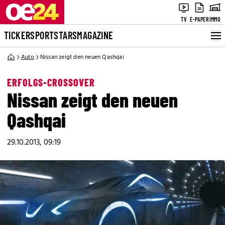
TV
E-PAPER
IMMO
TICKER
SPORT
STARS
MAGAZINE
Auto
Nissan zeigt den neuen Qashqai
ERFOLGS-CROSSOVER
Nissan zeigt den neuen
Qashqai
29.10.2013, 09:19