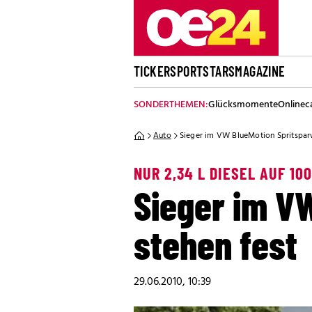
TICKER
SPORT
STARS
MAGAZINE
SONDERTHEMEN:
Glücksmomente
Onlinec
Auto
Sieger im VW BlueMotion Spritspar
NUR 2,34 L DIESEL AUF 10
Sieger im V
stehen fest
29.06.2010, 10:39