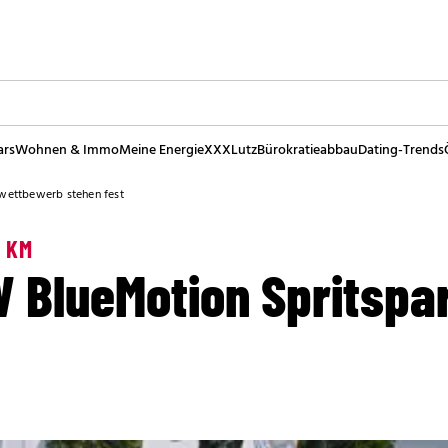
ars
Wohnen & Immo
Meine Energie
XXXLutz
Bürokratieabbau
Dating-Trends
wettbewerb stehen fest
0 KM
W BlueMotion Spritsp