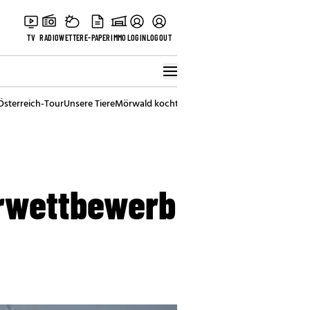
TV
RADIO
WETTER
E-PAPER
IMMO
LOGIN
LOGOUT
Österreich-Tour
Unsere Tiere
Mörwald kocht
Stark in den Tag
Best of Vienna
arwettbewerb