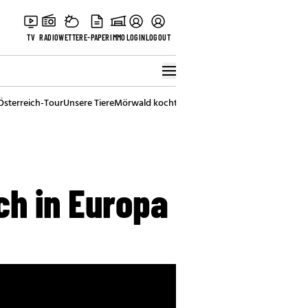
TV
RADIO
WETTER
E-PAPER
IMMO
LOGIN
LOGOUT
Österreich-Tour
Unsere Tiere
Mörwald kocht
Stark in den Tag
Best of Vienna
ch in Europa