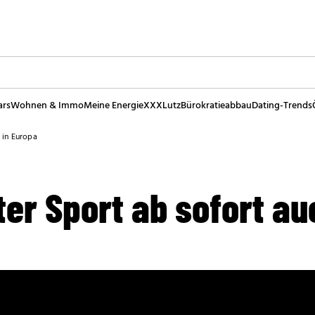
ars
Wohnen & Immo
Meine Energie
XXXLutz
Bürokratieabbau
Dating-Trends
 in Europa
er Sport ab sofort au