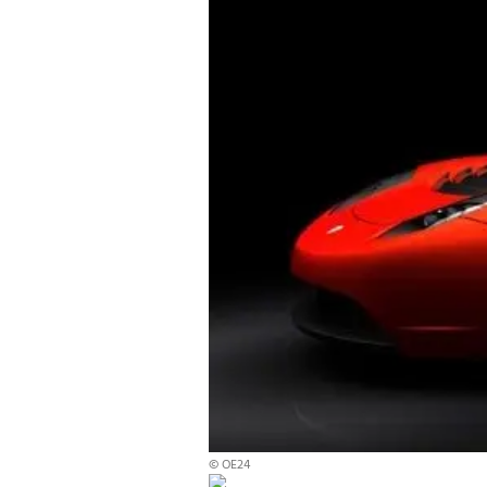
© OE24