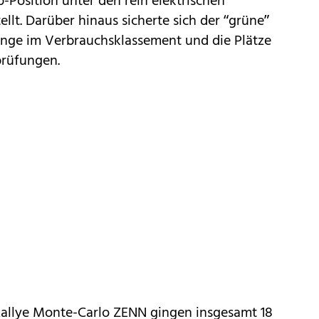
p-Position unter den rein elektrischen
llt. Darüber hinaus sicherte sich der “grüne”
änge im Verbrauchsklassement und die Plätze
prüfungen.
 Rallye Monte-Carlo ZENN gingen insgesamt 18