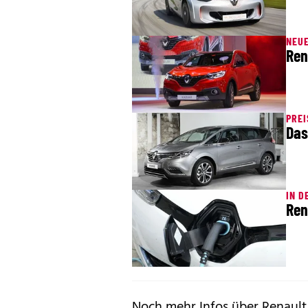
NEU
Ren
PREI
Das
IN D
Ren
Noch mehr Infos über Renault