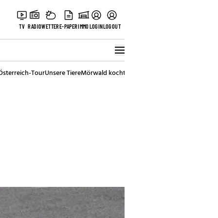
TV
RADIO
WETTER
E-PAPER
IMMO
LOGIN
LOGOUT
Österreich-Tour
Unsere Tiere
Mörwald kocht
Stark in den Tag
Best of Vienna