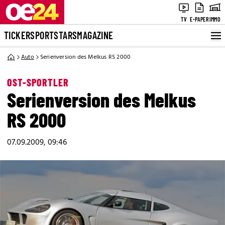
TV
E-PAPER
IMMO
TICKER
SPORT
STARS
MAGAZINE
Auto
Serienversion des Melkus RS 2000
OST-SPORTLER
Serienversion des Melkus
RS 2000
07.09.2009, 09:46