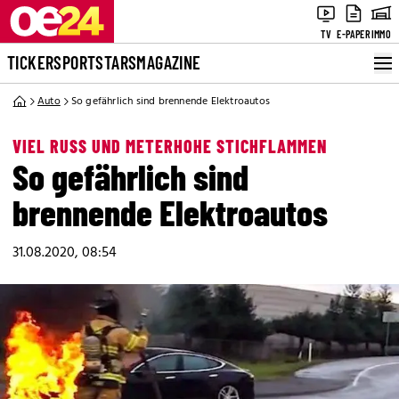
TV
E-PAPER
IMMO
TICKER
SPORT
STARS
MAGAZINE
Auto
So gefährlich sind brennende Elektroautos
VIEL RUSS UND METERHOHE STICHFLAMMEN
So gefährlich sind
brennende Elektroautos
31.08.2020, 08:54