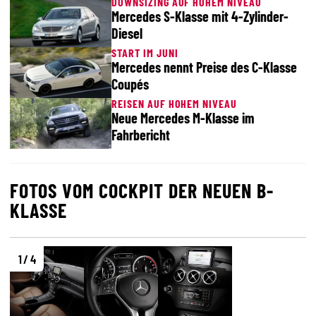
DOWNSIZING AUF HOHEM NIVEAU
Mercedes S-Klasse mit 4-Zylinder-
Diesel
START IM JUNI
Mercedes nennt Preise des C-Klasse
Coupés
REISEN AUF HOHEM NIVEAU
Neue Mercedes M-Klasse im
Fahrbericht
FOTOS VOM COCKPIT DER NEUEN B-
KLASSE
1 / 4