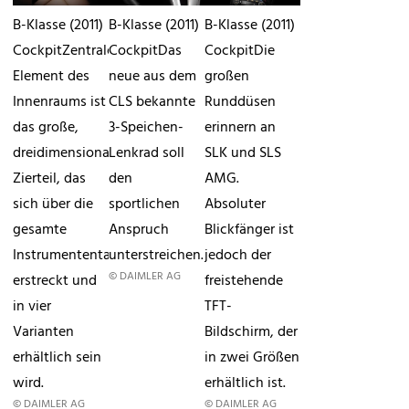
B-Klasse (2011)
B-Klasse (2011)
B-Klasse (2011)
CockpitZentrales
CockpitDas
CockpitDie
Element des
neue aus dem
großen
Innenraums ist
CLS bekannte
Runddüsen
das große,
3-Speichen-
erinnern an
dreidimensionale
Lenkrad soll
SLK und SLS
Zierteil, das
den
AMG.
sich über die
sportlichen
Absoluter
gesamte
Anspruch
Blickfänger ist
Instrumententafel
unterstreichen.
jedoch der
© DAIMLER AG
erstreckt und
freistehende
in vier
TFT-
Varianten
Bildschirm, der
erhältlich sein
in zwei Größen
wird.
erhältlich ist.
© DAIMLER AG
© DAIMLER AG