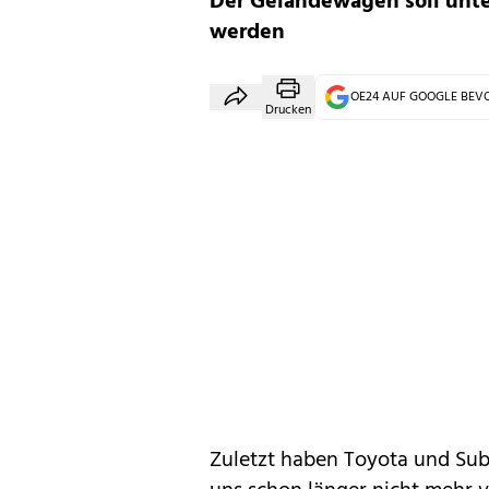
Der Geländewagen soll unte
werden
OE24 AUF GOOGLE BE
Drucken
Zuletzt haben
Toyota
und Sub