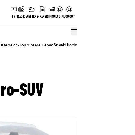
TV
RADIO
WETTER
E-PAPER
IMMO
LOGIN
LOGOUT
Österreich-Tour
Unsere Tiere
Mörwald kocht
Stark in den Tag
Best of Vienna
tro-SUV