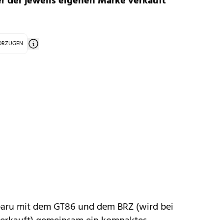
r der jeweils eigenen Marke verkauft
VORZUGEN
aru mit dem
GT86
und dem
BRZ
(wird bei