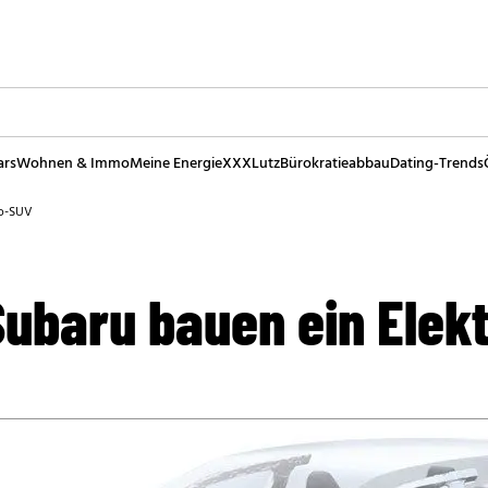
ars
Wohnen & Immo
Meine Energie
XXXLutz
Bürokratieabbau
Dating-Trends
ro-SUV
Subaru bauen ein Elek