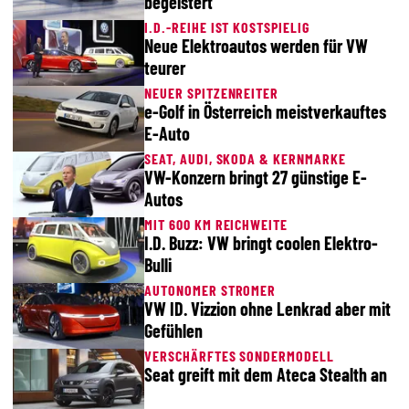
begeistert
I.D.-REIHE IST KOSTSPIELIG
Neue Elektroautos werden für VW
teurer
NEUER SPITZENREITER
e-Golf in Österreich meistverkauftes
E-Auto
SEAT, AUDI, SKODA & KERNMARKE
VW-Konzern bringt 27 günstige E-
Autos
MIT 600 KM REICHWEITE
I.D. Buzz: VW bringt coolen Elektro-
Bulli
AUTONOMER STROMER
VW ID. Vizzion ohne Lenkrad aber mit
Gefühlen
VERSCHÄRFTES SONDERMODELL
Seat greift mit dem Ateca Stealth an