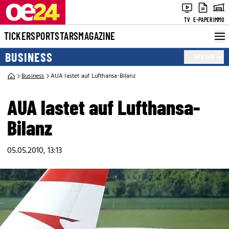
TV
E-PAPER
IMMO
TICKER
SPORT
STARS
MAGAZINE
BUSINESS
MEHR
Business
AUA lastet auf Lufthansa-Bilanz
AUA lastet auf Lufthansa-
Bilanz
05.05.2010, 13:13