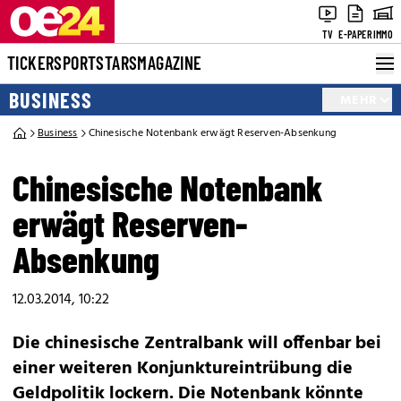
TV
E-PAPER
IMMO
TICKER
SPORT
STARS
MAGAZINE
BUSINESS
MEHR
Business
Chinesische Notenbank erwägt Reserven-Absenkung
Chinesische Notenbank
erwägt Reserven-
Absenkung
12.03.2014, 10:22
Die chinesische Zentralbank will offenbar bei
einer weiteren Konjunktureintrübung die
Geldpolitik lockern. Die Notenbank könnte