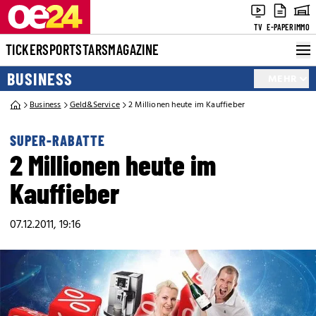
TV
E-PAPER
IMMO
TICKER
SPORT
STARS
MAGAZINE
BUSINESS
MEHR
Business
Geld&Service
2 Millionen heute im Kauffieber
SUPER-RABATTE
2 Millionen heute im
Kauffieber
07.12.2011, 19:16