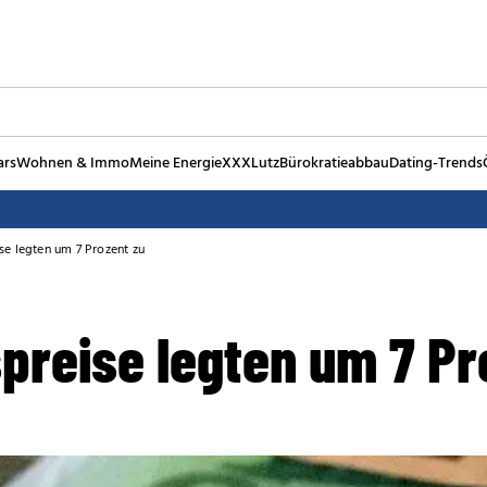
ars
Wohnen & Immo
Meine Energie
XXXLutz
Bürokratieabbau
Dating-Trends
se legten um 7 Prozent zu
preise legten um 7 Pr