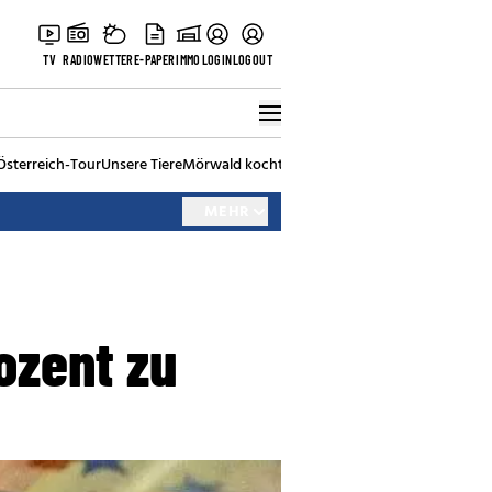
TV
RADIO
WETTER
E-PAPER
IMMO
LOGIN
LOGOUT
Österreich-Tour
Unsere Tiere
Mörwald kocht
Stark in den Tag
Best of Vienna
MEHR
ozent zu