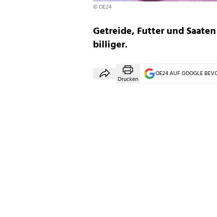
© OE24
Getreide, Futter und Saaten
billiger.
OE24 AUF GOOGLE BE
Drucken