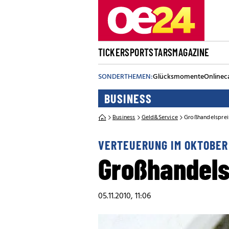
TICKER
SPORT
STARS
MAGAZINE
SONDERTHEMEN:
Glücksmomente
Onlinec
BUSINESS
Business
Geld&Service
Großhandelsprei
VERTEUERUNG IM OKTOBER
Großhandels
05.11.2010, 11:06