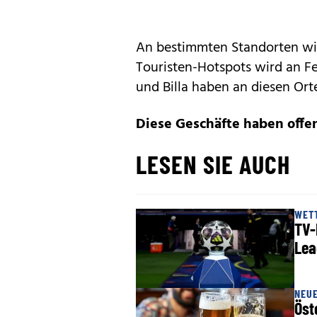
An bestimmten Standorten wie
Touristen-Hotspots wird an F
und Billa haben an diesen Orte
Diese Geschäfte haben offe
LESEN SIE AUCH
WET
TV-
Lea
NEUE
Öst