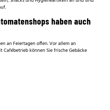
eln, Snacks und Hygieneartikeln an und sind
uf.
utomatenshops haben auch
ien an Feiertagen offen. Vor allem an
t Cafébetrieb können Sie frische Gebäcke