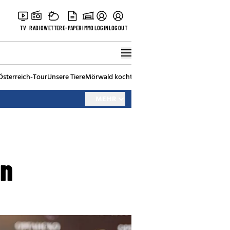
TV
RADIO
WETTER
E-PAPER
IMMO
LOGIN
LOGOUT
Österreich-Tour
Unsere Tiere
Mörwald kocht
Stark in den Tag
Best of Vienna
MEHR
en