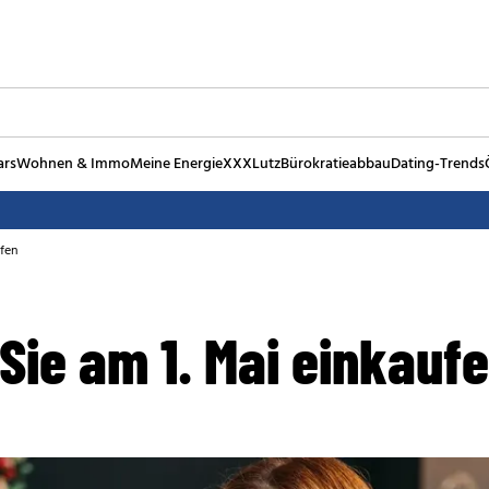
ars
Wohnen & Immo
Meine Energie
XXXLutz
Bürokratieabbau
Dating-Trends
ufen
Sie am 1. Mai einkauf