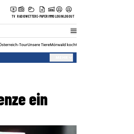
TV
RADIO
WETTER
E-PAPER
IMMO
LOGIN
LOGOUT
Österreich-Tour
Unsere Tiere
Mörwald kocht
Stark in den Tag
Best of Vienna
MEHR
enze ein