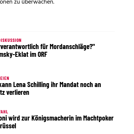
tionen zu überwachen.
DISKUSSION
tverantwortlich für Mordanschläge?"
imsky-Eklat im ORF
EIEN
kann Lena Schilling ihr Mandat noch an
tz verlieren
WAHL
oni wird zur Königsmacherin im Machtpoker
Brüssel