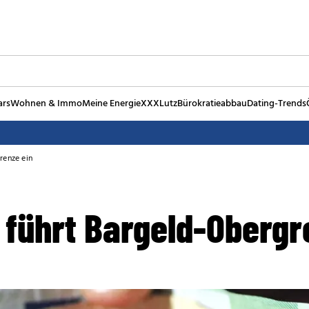
ars
Wohnen & Immo
Meine Energie
XXXLutz
Bürokratieabbau
Dating-Trends
grenze ein
U führt Bargeld-Obergr