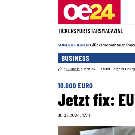
TICKER
SPORT
STARS
MAGAZINE
SONDERTHEMEN:
Glücksmomente
Onlinec
BUSINESS
Business
Jetzt fix: EU führt Bargeld-Ober
10.000 EURO
Jetzt fix: E
30.05.2024, 17:11