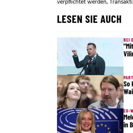
verpflichtet werden, Transak
LESEN SIE AUCH
BEI 
"Mi
Vil
PART
So 
Wai
EU-
Mel
in 