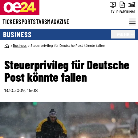
TV
E-PAPER
IMMO
TICKER
SPORT
STARS
MAGAZINE
BUSINESS
MEHR
Business
Steuerprivileg für Deutsche Post könnte fallen
Steuerprivileg für Deutsche
Post könnte fallen
13.10.2009, 16:08