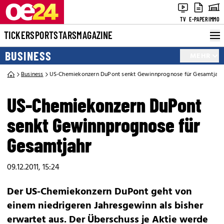
TV
E-PAPER
IMMO
TICKER
SPORT
STARS
MAGAZINE
BUSINESS
MEHR
Business
US-Chemiekonzern DuPont senkt Gewinnprognose für Gesamtjahr
US-Chemiekonzern DuPont
senkt Gewinnprognose für
Gesamtjahr
09.12.2011, 15:24
Der US-Chemiekonzern DuPont geht von
einem niedrigeren Jahresgewinn als bisher
erwartet aus. Der Überschuss je Aktie werde