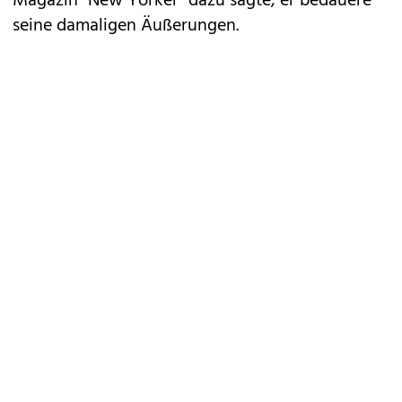
Magazin "New Yorker" dazu sagte, er bedauere
seine damaligen Äußerungen.