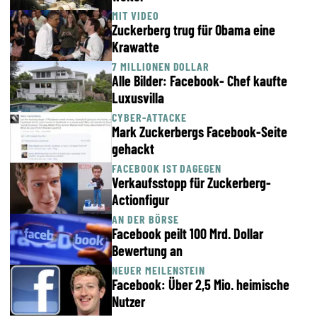
MIT VIDEO
Zuckerberg trug für Obama eine
Krawatte
7 MILLIONEN DOLLAR
Alle Bilder: Facebook- Chef kaufte
Luxusvilla
CYBER-ATTACKE
Mark Zuckerbergs Facebook-Seite
gehackt
FACEBOOK IST DAGEGEN
Verkaufsstopp für Zuckerberg-
Actionfigur
AN DER BÖRSE
Facebook peilt 100 Mrd. Dollar
Bewertung an
NEUER MEILENSTEIN
Facebook: Über 2,5 Mio. heimische
Nutzer