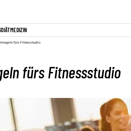
G
DIÄT
MEDIZIN
mregeln fürs Fitnessstudio
ln fürs Fitnessstudio