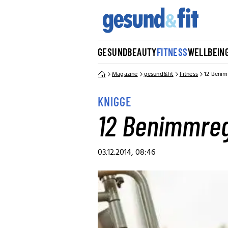
GESUND
BEAUTY
FITNESS
WELLBEIN
Magazine
gesund&fit
Fitness
12 Benim
KNIGGE
12 Benimmrege
03.12.2014, 08:46