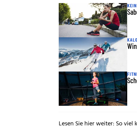
KEIN
Sab
KAL
Win
FITN
Sch
Lesen Sie hier weiter:
So viel 