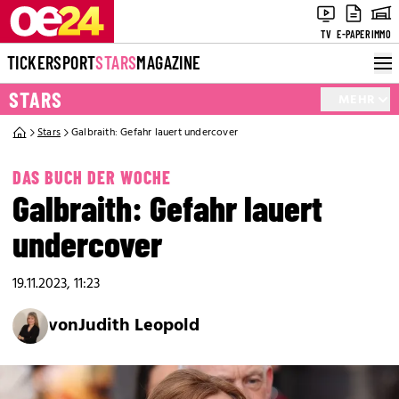
TV
E-PAPER
IMMO
TICKER
SPORT
STARS
MAGAZINE
STARS
MEHR
Stars
Galbraith: Gefahr lauert undercover
DAS BUCH DER WOCHE
Galbraith: Gefahr lauert
undercover
19.11.2023, 11:23
von
Judith Leopold