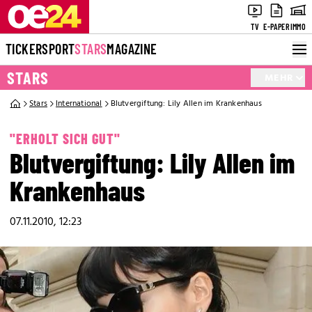
TV
E-PAPER
IMMO
TICKER
SPORT
STARS
MAGAZINE
STARS
MEHR
Stars
International
Blutvergiftung: Lily Allen im Krankenhaus
"ERHOLT SICH GUT"
Blutvergiftung: Lily Allen im
Krankenhaus
07.11.2010, 12:23