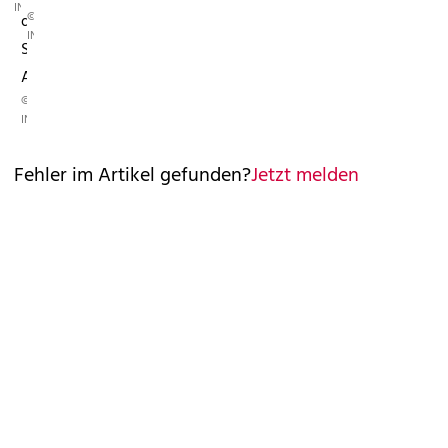
INSTAGRAM
©
den
INSTAGRAM
Schweizer
Alpen.
©
INSTAGRAM
Fehler im Artikel gefunden?
Jetzt melden