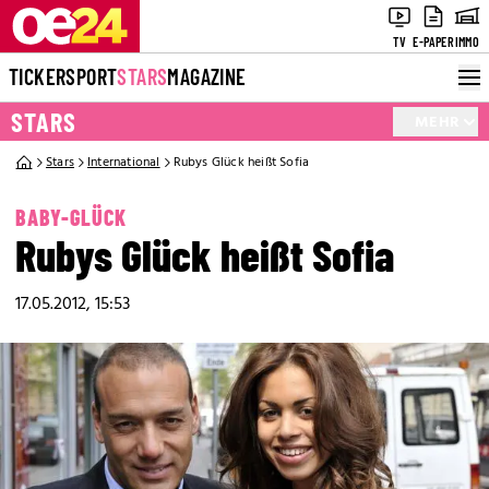
TV
E-PAPER
IMMO
TICKER
SPORT
STARS
MAGAZINE
STARS
MEHR
Stars
International
Rubys Glück heißt Sofia
BABY-GLÜCK
Rubys Glück heißt Sofia
17.05.2012, 15:53