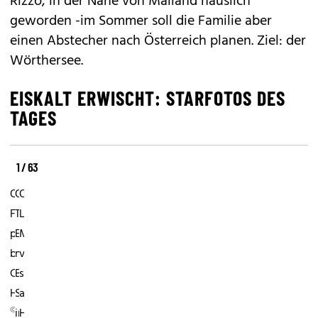
Rizzo, in der Nähe von Mailand häuslich
geworden -im Sommer soll die Familie aber
einen Abstecher nach Österreich planen. Ziel: der
Wörthersee.
EISKALT ERWISCHT: STARFOTOS DES
TAGES
1 / 63
27.
21.
16.
Oktober:
Oktober:
Oktober:
Familienidylle
Tamara
Lea
pur
Ecclestone
Michele
bei
mit
versucht
Chris
Baby
sich
Hemsworth.
Sophia
am
©
in
Herd.