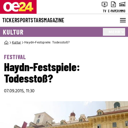
TV
E-PAPER
IMMO
TICKER
SPORT
STARS
MAGAZINE
KULTUR
MEHR
Kultur
Haydn-Festspiele: Todesstoß?
FESTIVAL
Haydn-Festspiele:
Todesstoß?
07.09.2015, 11:30