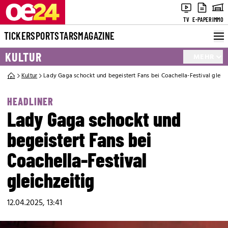
TV
E-PAPER
IMMO
TICKER
SPORT
STARS
MAGAZINE
KULTUR
MEHR
Kultur
Lady Gaga schockt und begeistert Fans bei Coachella-Festival gleich
HEADLINER
Lady Gaga schockt und
begeistert Fans bei
Coachella-Festival
gleichzeitig
12.04.2025, 13:41