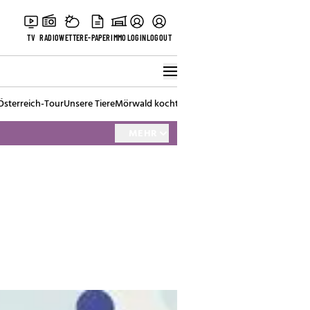
TV
RADIO
WETTER
E-PAPER
IMMO
LOGIN
LOGOUT
Österreich-Tour
Unsere Tiere
Mörwald kocht
Stark in den Tag
Best of Vienna
MEHR