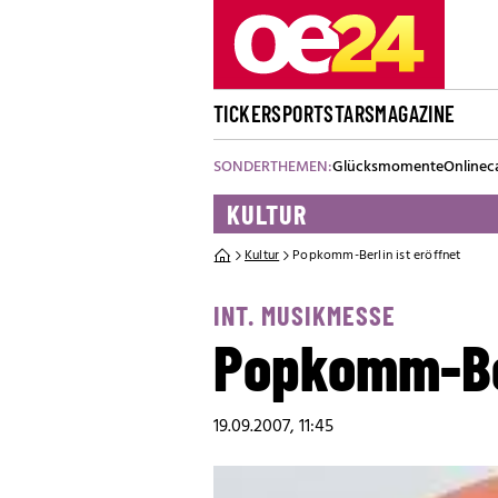
TICKER
SPORT
STARS
MAGAZINE
SONDERTHEMEN:
Glücksmomente
Onlinec
KULTUR
Kultur
Popkomm-Berlin ist eröffnet
INT. MUSIKMESSE
Popkomm-Ber
19.09.2007, 11:45