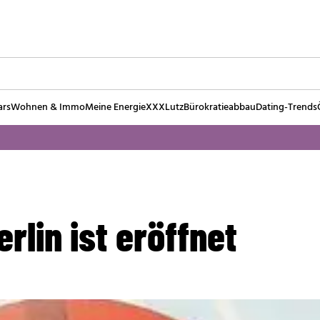
ars
Wohnen & Immo
Meine Energie
XXXLutz
Bürokratieabbau
Dating-Trends
lin ist eröffnet