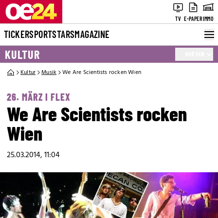
TV
E-PAPER
IMMO
TICKER
SPORT
STARS
MAGAZINE
KULTUR
MEHR
Kultur
Musik
We Are Scientists rocken Wien
26. MÄRZ I FLEX
We Are Scientists rocken
Wien
25.03.2014, 11:04