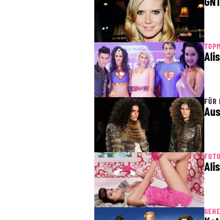
GNT
TOP
Ali
FÜR
Aus
FOT
Ali
GEHE