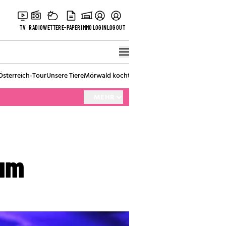
TV
RADIO
WETTER
E-PAPER
IMMO
LOGIN
LOGOUT
Österreich-Tour
Unsere Tiere
Mörwald kocht
Stark in den Tag
Best of Vienna
MEHR
lum