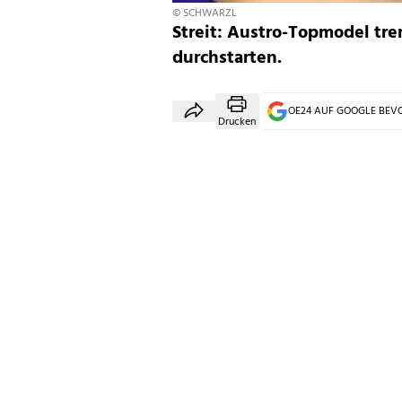
© SCHWARZL
Streit: Austro-Topmodel tr
durchstarten.
OE24 AUF GOOGLE BE
Drucken