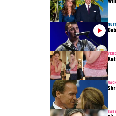
Wil
MUT
Gab
VERD
Kat
NACH
Shr
BAB