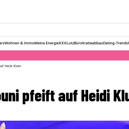
ars
Wohnen & Immo
Meine Energie
XXXLutz
Bürokratieabbau
Dating-Trends
 auf Heidi Klum
ouni pfeift auf Heidi K