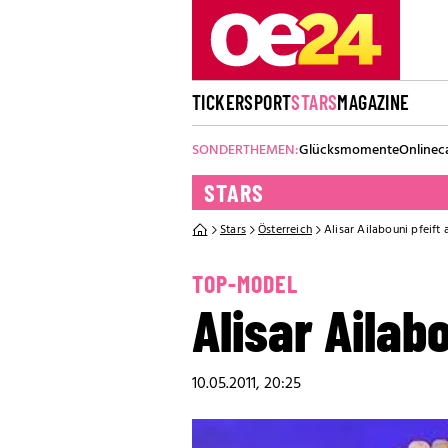
TICKER
SPORT
STARS
MAGAZINE
SONDERTHEMEN:
Glücksmomente
Onlinec
STARS
Stars
Österreich
Alisar Ailabouni pfeift
TOP-MODEL
Alisar Ailab
10.05.2011, 20:25