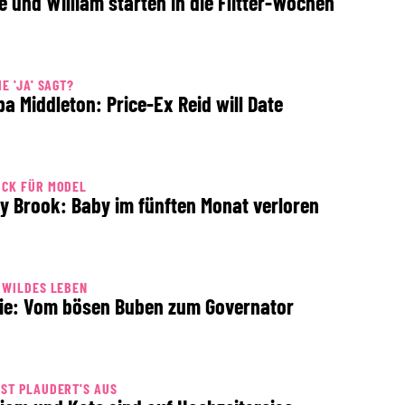
e und William starten in die Flitter-Wochen
IE 'JA' SAGT?
pa Middleton: Price-Ex Reid will Date
OCK FÜR MODEL
ly Brook: Baby im fünften Monat verloren
 WILDES LEBEN
ie: Vom bösen Buben zum Governator
ST PLAUDERT'S AUS