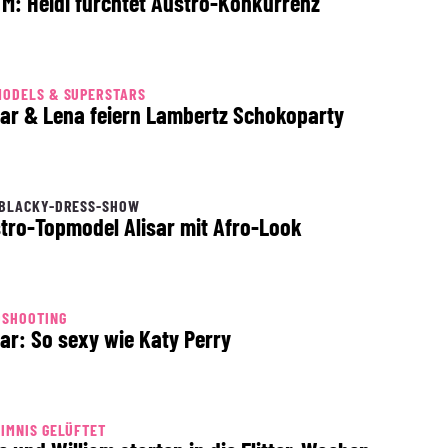
M: Heidi fürchtet Austro-Konkurrenz
MODELS & SUPERSTARS
sar & Lena feiern Lambertz Schokoparty
 BLACKY-DRESS-SHOW
tro-Topmodel Alisar mit Afro-Look
OSHOOTING
sar: So sexy wie Katy Perry
IMNIS GELÜFTET