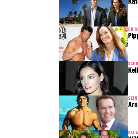
Kat
OB S
Pip
SCH
Kel
SEIN
Arn
PALA