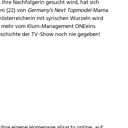
ihre Nachfolgerin gesucht wird, hat sich
uni (22) von
Germany’s Next Topmodel
-Mama
rösterreicherin mit syrischen Wurzeln wird
cht mehr vom Klum-Management ONEeins
Geschichte der TV-Show noch nie gegeben!
g ihre eigene Homepage
alisar.tv
online, auf