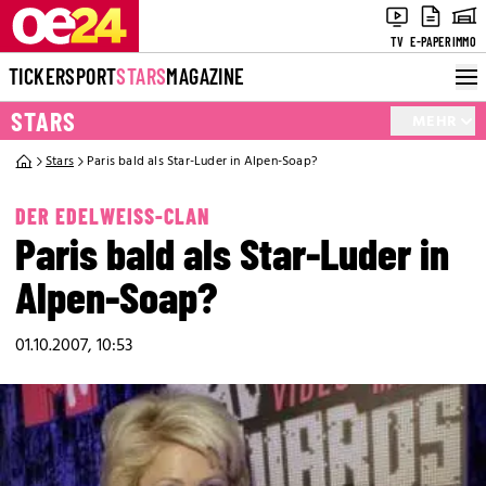
TV
E-PAPER
IMMO
TICKER
SPORT
STARS
MAGAZINE
STARS
MEHR
Stars
Paris bald als Star-Luder in Alpen-Soap?
DER EDELWEISS-CLAN
Paris bald als Star-Luder in
Alpen-Soap?
01.10.2007, 10:53