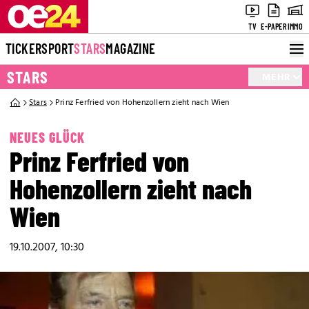
TV
E-PAPER
IMMO
TICKER
SPORT
STARS
MAGAZINE
STARS
MEHR
Stars
Prinz Ferfried von Hohenzollern zieht nach Wien
NEUES GLÜCK
Prinz Ferfried von
Hohenzollern zieht nach
Wien
19.10.2007, 10:30