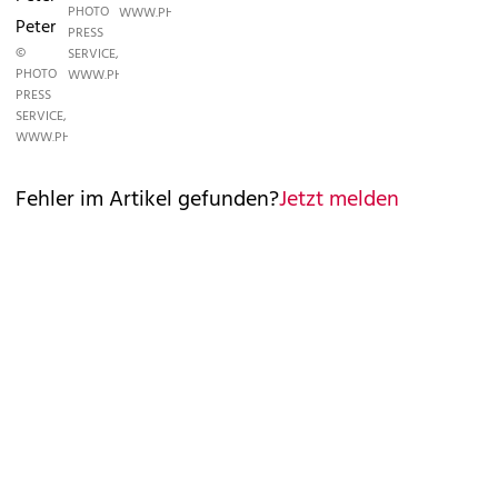
PHOTO
WWW.PHOTOPRESS.AT
Peter
PRESS
©
SERVICE,
PHOTO
WWW.PHOTOPRESS.AT
PRESS
SERVICE,
WWW.PHOTOPRESS.AT
Fehler im Artikel gefunden?
Jetzt melden