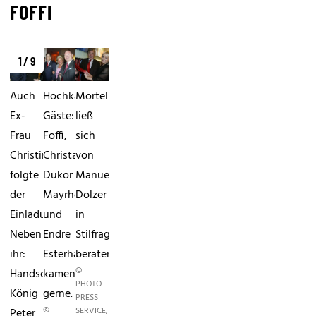
FOFFI
1 / 9
Auch
Hochkarätige
Mörtel
Ex-
Gäste:
ließ
Frau
Foffi,
sich
Christina
Christa
von
folgte
Dukor
Manuela
der
Mayrhofer
Dolzer
Einladung.
und
in
Neben
Endre
Stilfragen
ihr:
Esterhazy
beraten.
©
Handschuh-
kamen
PHOTO
König
gerne.
PRESS
©
SERVICE,
Peter